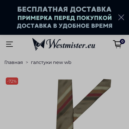
0
Главная
галстуки new wb
-72%