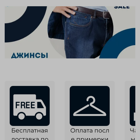
Бесплатная
Оплата посл
Ча
доставка по
е примерки
ык