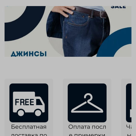
Бесплатная
Оплата посл
Ча
доставка по
е примерки
ык