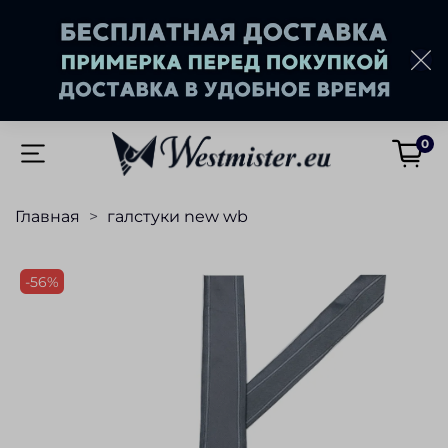
0
Главная
галстуки new wb
-56%