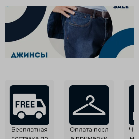
Бесплатная
Оплата посл
Ча
доставка по
е примерки
ык