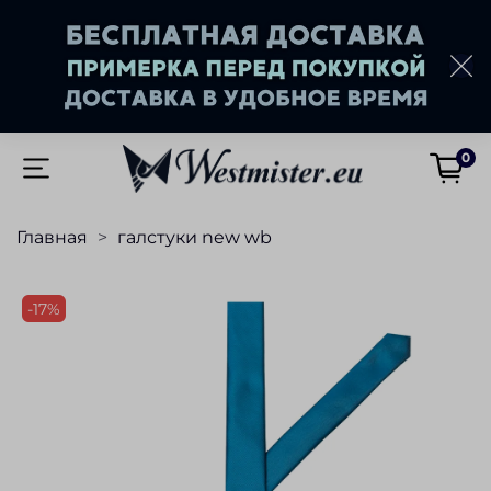
0
Главная
галстуки new wb
-17%