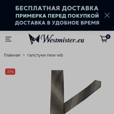
0
Главная
галстуки new wb
-17%