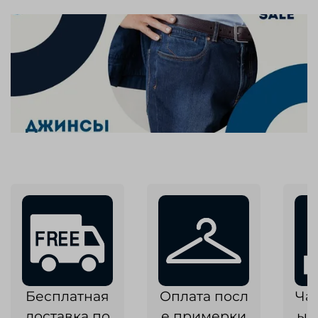
Бесплатная
Оплата посл
Ча
доставка по
е примерки
ык