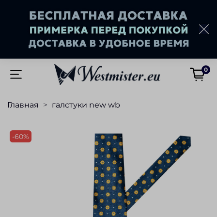
0
Главная
галстуки new wb
-60%