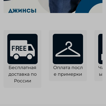
Бесплатная
Оплата посл
Ча
доставка по
е примерки
ык
России