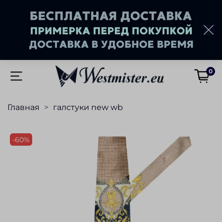
0
Главная
галстуки new wb
-60%