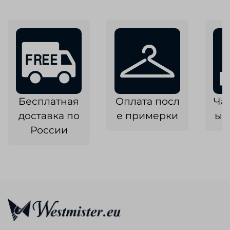
Бесплатная
Оплата посл
Ча
доставка по
е примерки
ык
России