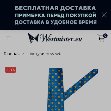
0
Главная
галстуки new wb
-60%