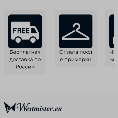
Бесплатная
Оплата посл
Ча
доставка по
е примерки
ык
России