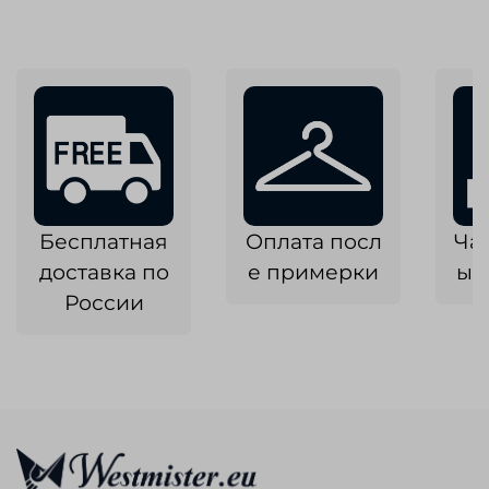
Бесплатная
Оплата посл
Ча
доставка по
е примерки
ык
России