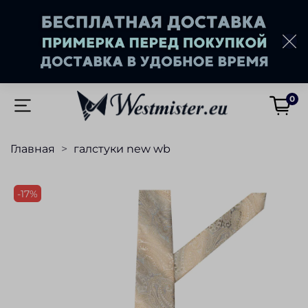
0
Главная
галстуки new wb
-17%