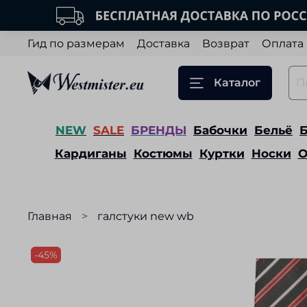
Гид по размерам
Доставка
Возврат
Оплата
Каталог
NEW
SALE
БРЕНДЫ
Бабочки
Бельё
Кардиганы
Костюмы
Куртки
Носки
О
Главная
галстуки new wb
-45%