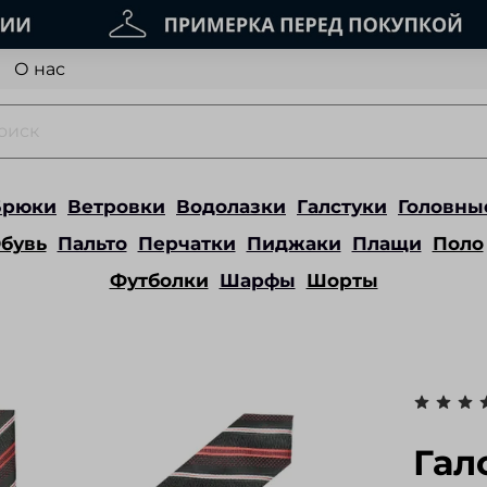
О нас
Брюки
Ветровки
Водолазки
Галстуки
Головны
бувь
Пальто
Перчатки
Пиджаки
Плащи
Поло
Футболки
Шарфы
Шорты
Гал