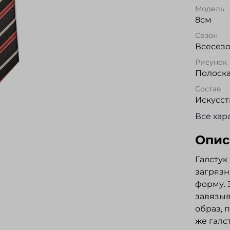
Модель
8см
Сезон
Всесез
Рисунок
Полоск
Состав
Искусс
Все хар
Опис
Галстук
загрязн
форму. 
завязыв
образ, 
же галс