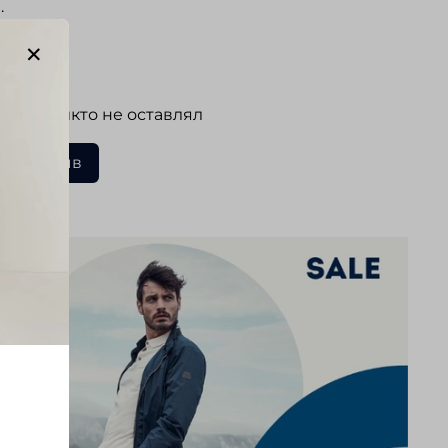
.
ывы
 еще никто не оставлял
ать отзыв