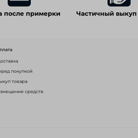
а после примерки
Частичный выкуп
плата
доставка
еред покупкой
ыкуп товара
озмещение средств