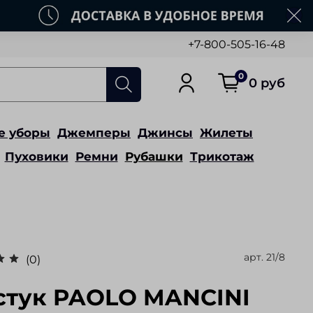
+7-800-505-16-48
0
0 руб
е уборы
Джемперы
Джинсы
Жилеты
Пуховики
Ремни
Рубашки
Трикотаж
арт.
21/8
(0)
стук PAOLO MANCINI