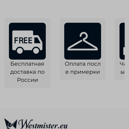
Бесплатная
Оплата посл
Ча
доставка по
е примерки
ык
России