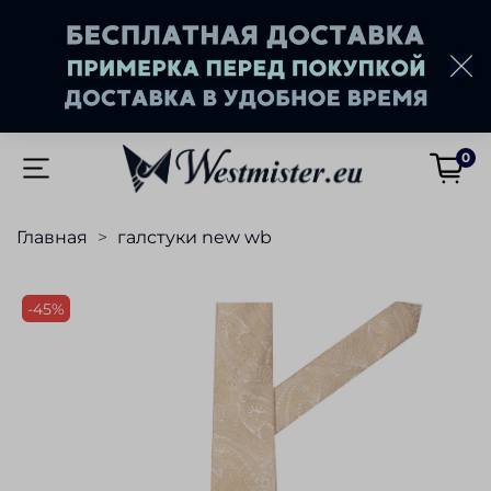
0
Главная
галстуки new wb
-45%