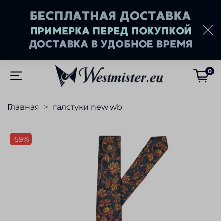
0
Главная
галстуки new wb
-59%