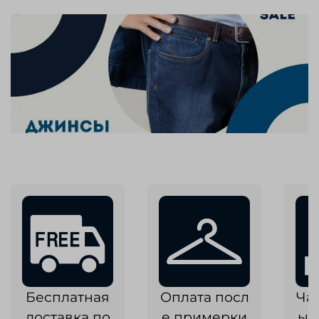
Бесплатная
Оплата посл
Ча
доставка по
е примерки
ык