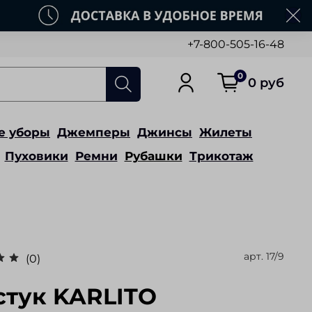
+7-800-505-16-48
0
0 руб
е уборы
Джемперы
Джинсы
Жилеты
Пуховики
Ремни
Рубашки
Трикотаж
арт.
17/9
(0)
стук KARLITO