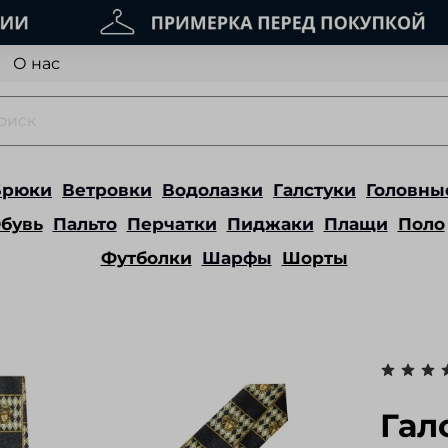
О нас
Брюки
Ветровки
Водолазки
Галстуки
Головны
бувь
Пальто
Перчатки
Пиджаки
Плащи
Поло
Футболки
Шарфы
Шорты
Гал