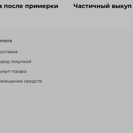
а после примерки
Частичный выкуп
плата
доставка
еред покупкой
ыкуп товара
озмещение средств