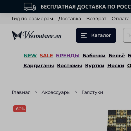
Гид по размерам
Доставка
Возврат
Оплата
Каталог
NEW
SALE
БРЕНДЫ
Бабочки
Бельё
Кардиганы
Костюмы
Куртки
Носки
О
Главная
Аксессуары
Галстуки
-60%