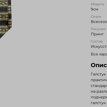
Модель
9см
Сезон
Всесез
Рисунок
Принт
Состав
Искусс
Все хар
Опис
Галстук
практич
стандар
на разл
подчерк
галстук