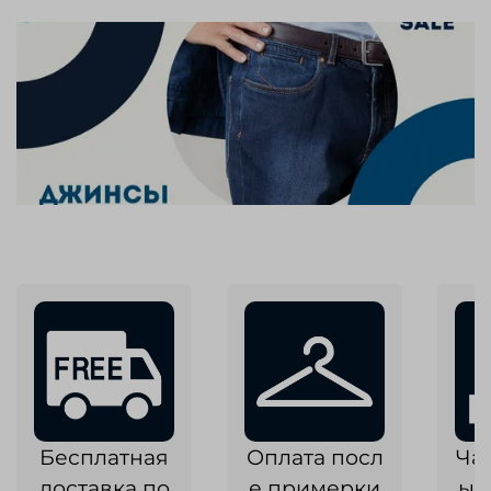
Бесплатная
Оплата посл
Ча
доставка по
е примерки
ык