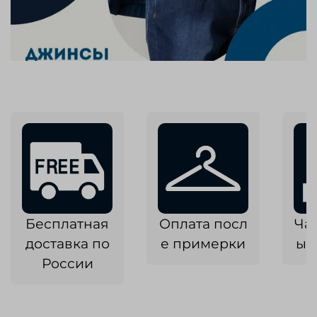
Бесплатная
Оплата посл
Ча
доставка по
е примерки
ык
России