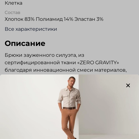
Клетка
Состав
Хлопок 83% Полиамид 14% Эластан 3%
Все характеристики
Описание
Брюки зауженного силуэта, из
сертифицированной ткани «ZERO GRAVITY»
благодаря инновационной смеси материалов,
сочетающей оптимальные свойства
износостойкости и легкого ухода, с изысканным
внешним видом. Гульфик на молнии, застежка на
пуговицу. Эластичный пояс со шнурком,
прорезные карманы по бокам. Два задних
кармана с застежкой на пуговицы. Легкие,
удобные, не сковывают движений, сохраняют
форму, практически не мнутся, быстро сохнут,
Показать полностью
прекрасно подходят для прогулок и