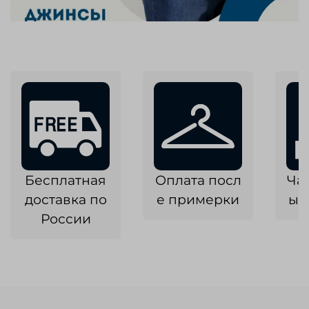
Бесплатная
Оплата посл
Ча
доставка по
е примерки
ык
России