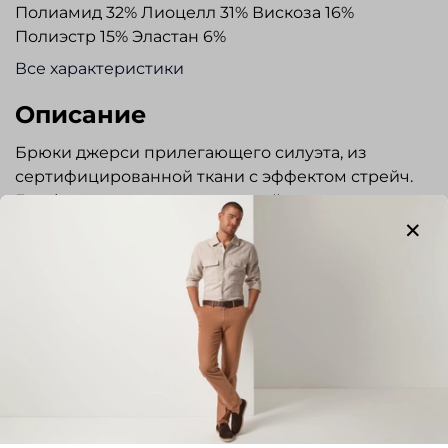
Полиамид 32% Лиоцелл 31% Вискоза 16%
Полиэстр 15% Эластан 6%
Все характеристики
Описание
Брюки джерси прилегающего силуэта, из
сертифицированной ткани с эффектом стрейч.
Гульфик на молнии с застежкой на крючок.
Шлевки под ремень, два кармана по бокам
(предусмотрен потайной карман на молнии). Два
задних кармана с застежкой на пуговицы.
Легкие, удобные, прекрасно подходят для
повседневной носки и путешествий.
Отзывы
Отзывов еще никто не оставлял