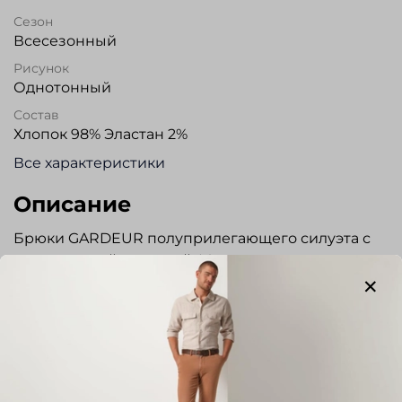
Сезон
Всесезонный
Рисунок
Однотонный
Состав
Хлопок 98% Эластан 2%
Все характеристики
Описание
Брюки GARDEUR полуприлегающего силуэта с
классической посадкой. Модель выполнена из
сертифицированной ткани органический
хлопок,супер растяжимый материал, не
сковывает движений, сохраняет форму. Гульфик
на молнии, пояс застегивается на пуговицу . Два
кармана спереди и два сзади с застежкой на
пуговицы. Шлевки под ремень и карманы