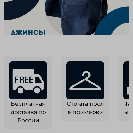
Бесплатная
Оплата посл
Ча
доставка по
е примерки
ык
России