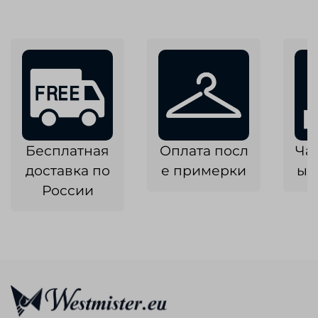
Бесплатная
Оплата посл
Ча
доставка по
е примерки
ык
России