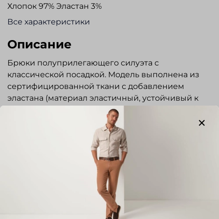
Хлопок 97% Эластан 3%
Все характеристики
Описание
Брюки полуприлегающего силуэта с
классической посадкой. Модель выполнена из
сертифицированной ткани с добавлением
эластана (материал эластичный, устойчивый к
деформации). Гульфик на молнии. Пояс
застегивается на пуговицу и крючок. На
внутренней стороне пояса, имеется эластичная
тесьма. Шлевки под ремень. Два наклонных
боковых кармана. Два задних кармана с
застежкой на пуговицы. Брюки прекрасно
сочетаются с джемперами, сорочками и
Показать полностью
пиджаками повседневного стиля.
Отзывы