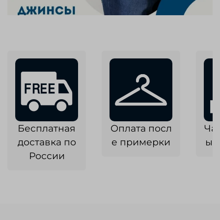
Бесплатная
Оплата посл
Ча
доставка по
е примерки
ык
России