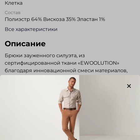
Клетка
Состав
Полиэстр 64% Вискоза 35% Эластан 1%
Все характеристики
Описание
Брюки зауженного силуэта, из
сертифицированной ткани «EWOOLUTION»
благодаря инновационной смеси материалов,
сочетающей оптимальные свойства
износостойкости и легкого ухода, с изысканным
внешним видом. Гульфик на молнии, застежка на
пуговицу. Эластичный пояс со шнурком,
прорезные карманы по бокам. Два задних
кармана с застежкой на пуговицы. Легкие,
удобные, не сковывают движений, сохраняют
форму, практически не мнутся, прекрасно
Показать полностью
подходят для прогулок и путешествий.