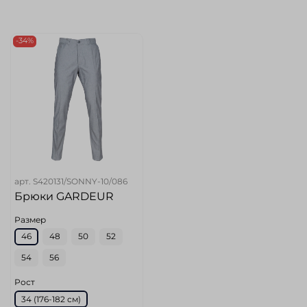
-34%
арт.
S420131/SONNY-10/086
Брюки GARDEUR
Размер
46
48
50
52
54
56
Рост
34 (176-182 см)