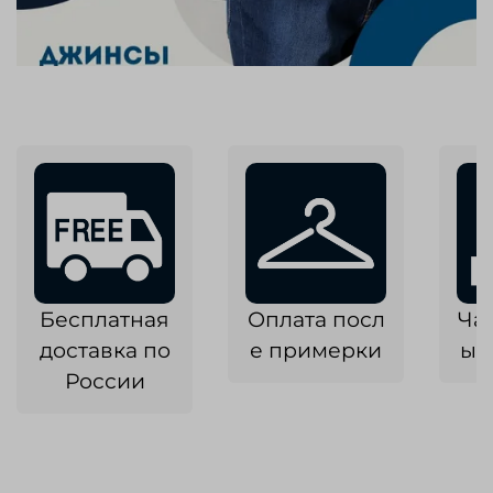
Бесплатная
Оплата посл
Ча
доставка по
е примерки
ык
России