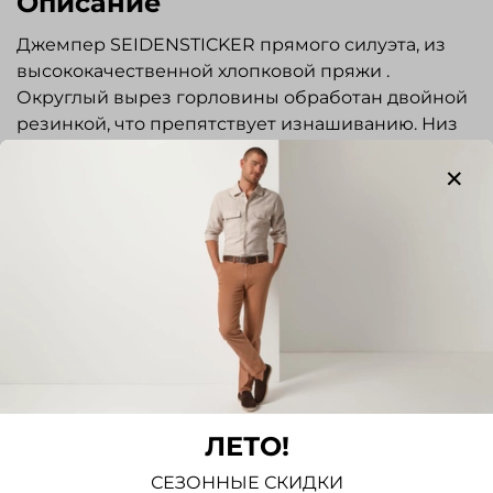
Описание
Джемпер SEIDENSTICKER прямого силуэта, из
высококачественной хлопковой пряжи .
Округлый вырез горловины обработан двойной
резинкой, что препятствует изнашиванию. Низ
изделия и рукавов на резинке. Прекрасно
сочетается с джинсами и брюками. Отлично
подходит для повседневной носки.
Отзывы
Отзывов еще никто не оставлял
Написать отзыв
ЛЕТО!
СЕЗОННЫЕ СКИДКИ