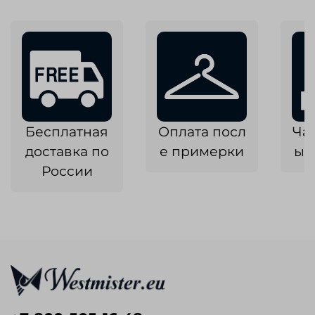
Бесплатная
Оплата посл
Ча
доставка по
е примерки
ык
России