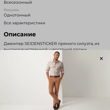
Всесезонный
Рисунок
Однотонный
Все характеристики
Описание
Джемпер SEIDENSTICKER прямого силуэта, из
высококачественной шерстяной пряжи.
Округлый вырез горловины . Низ изделия и
рукавов на резинке. Прекрасно сочетается с
джинсами и брюками. Стильная и элегантная
вещь отлично подойдет для повседневной
носки.
Отзывы
Отзывов еще никто не оставлял