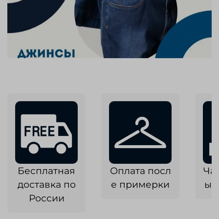
Бесплатная
Оплата посл
Ча
доставка по
е примерки
ык
России