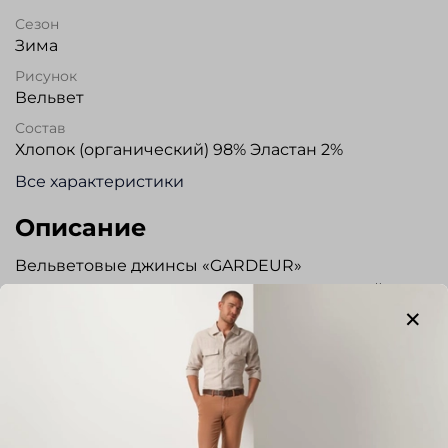
Сезон
Зима
Рисунок
Вельвет
Состав
Хлопок (органический) 98% Эластан 2%
Все характеристики
Описание
Вельветовые джинсы «GARDEUR»
полуприлегающего силуэта с классической
посадкой. Модель выполнена из
сертифицированной ткани ( органический
хлопок + эластан). Гульфик на молнии, пояс
застегивается на пуговицу. Шлевки под ремень.
Логотип выполнен из натуральной кожи.
Джинсы прекрасно сочетаются с сорочками,