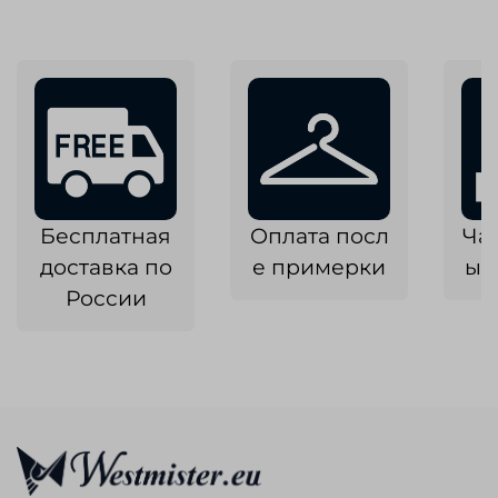
Бесплатная
Оплата посл
Ча
доставка по
е примерки
ык
России