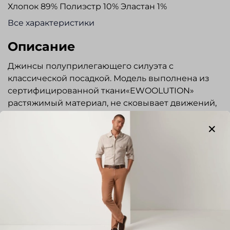
Хлопок 89% Полиэстр 10% Эластан 1%
Все характеристики
Описание
Джинсы полуприлегающего силуэта с
классической посадкой. Модель выполнена из
сертифицированной ткани«EWOOLUTION»
растяжимый материал, не сковывает движений,
сохраняет форму. Гульфик на молнии, пояс
застегивается на пуговицу. Три кармана спереди
и два накладных сзади. Шлевки под ремень и
карманы обработаны строчкой в тон изделия.
Логотип «GARDEUR» выполнен из кожи.
Прекрасно сочетаются с сорочками, трикотажем,
а так же с пиджаками повседневного стиля.
Показать полностью
Отзывы