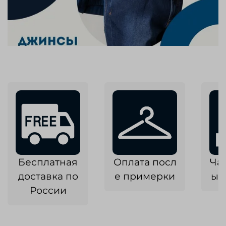
Бесплатная
Оплата посл
Ча
доставка по
е примерки
ык
России