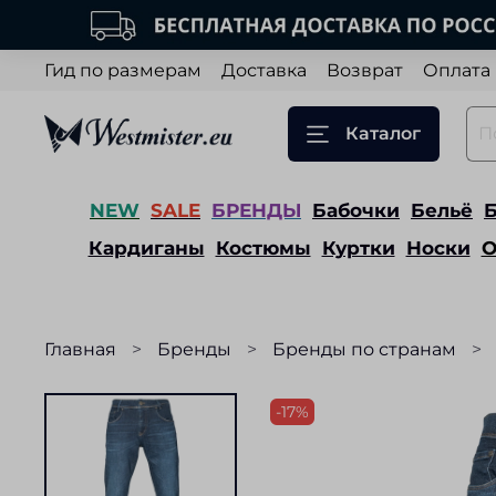
Гид по размерам
Доставка
Возврат
Оплата
Каталог
NEW
SALE
БРЕНДЫ
Бабочки
Бельё
Кардиганы
Костюмы
Куртки
Носки
О
Главная
Бренды
Бренды по странам
-17%