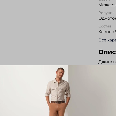
Межсезо
Рисунок
Одното
Состав
Хлопок 
Все хар
Опис
Джинсы
классич
сертифи
добавле
растяжи
сохраня
застеги
накладн
обработ