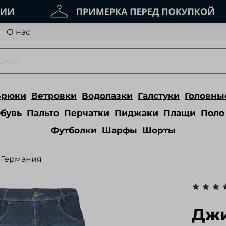
О нас
Брюки
Ветровки
Водолазки
Галстуки
Головны
бувь
Пальто
Перчатки
Пиджаки
Плащи
Поло
Футболки
Шарфы
Шорты
Германия
Дж