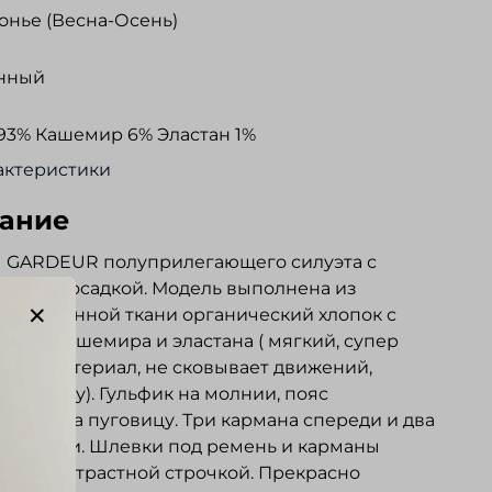
нье (Весна-Осень)
нный
93% Кашемир 6% Эластан 1%
актеристики
ание
 GARDEUR полуприлегающего силуэта с
еской посадкой. Модель выполнена из
цированной ткани органический хлопок с
нием кашемира и эластана ( мягкий, супер
мый материал, не сковывает движений,
ет форму). Гульфик на молнии, пояс
вается на пуговицу. Три кармана спереди и два
ых сзади. Шлевки под ремень и карманы
аны контрастной строчкой. Прекрасно