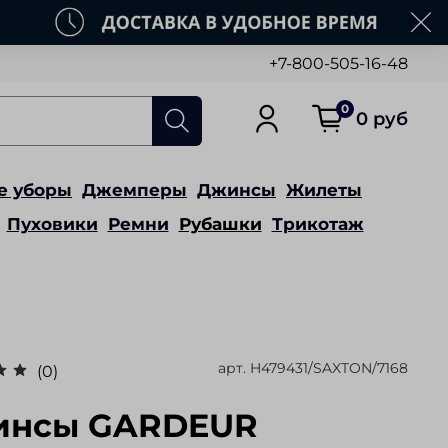
+7-800-505-16-48
0
0 руб
е уборы
Джемперы
Джинсы
Жилеты
Пуховики
Ремни
Рубашки
Трикотаж
арт.
H479431/SAXTON/7168
(0)
инсы GARDEUR