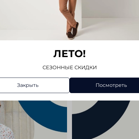
сочетаю
пиджака
Показат
для пов
Отз
Отзывов
ЛЕТО!
Напис
СЕЗОННЫЕ СКИДКИ
Закрыть
Посмотреть