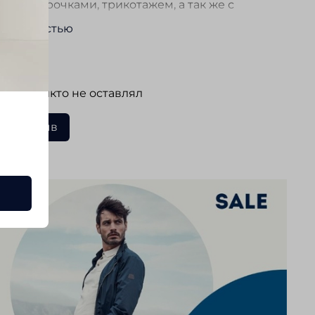
тся с сорочками, трикотажем, а так же с
ми повседневного стиля. Отлично подходят
ь полностью
седневной носки, прогулок и путешествий.
ывы
 еще никто не оставлял
ать отзыв