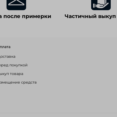
а после примерки
Частичный выкуп
плата
доставка
еред покупкой
ыкуп товара
озмещение средств