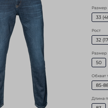
Размер
33 (4
Рост
32 (1
Размер 
50
Обхват 
85-8
Длина п
83