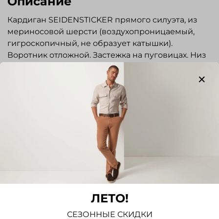
Описание
Кардиган SEIDENSTICKER прямого силуэта, из
мериносовой шерсти (воздухопроницаемый,
гигроскопичный, не образует катышки).
Воротник отложной. Застежка на пуговицах. Низ
рукавов на резинке. Прекрасно сочетается с
джинсами и брюками. Отлично подходит для
повседневной носки.
Отзывы
Отзывов еще никто не оставлял
Написать отзыв
ЛЕТО!
СЕЗОННЫЕ СКИДКИ