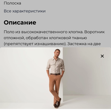
Полоска
Все характеристики
Описание
Поло из высококачественного хлопка. Воротник
отложной, обработан хлопковой тканью
(препятствует изнашиванию). Застежка на две
пуговицы. По бокам разрезы. Низ рукава на
трикотажной резинке. Без кармана. На груди
вышита фирменная эмблема «FYNCH HATTON».
Прекрасно сочетается как с джинсами, так и с
повседневными брюками в стиле casual.
Отзывы
Отзывов еще никто не оставлял