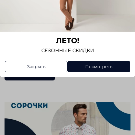
спинке два защипа. Прекрасно сочетается с
пиджаками, джинсами и трикотажем. Отличный
вариант для повседневной носки . Выбирая
рубашку Seidensticker , вы получаете стильный и
качественный элемент гардероба, который
Показать полностью
будет радовать вас своим внешним видом и
ЛЕТО!
комфортом на протяжении долгого времени.
Отзывы
СЕЗОННЫЕ СКИДКИ
Отзывов еще никто не оставлял
Закрыть
Посмотреть
Написать отзыв