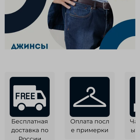
Бесплатная
Оплата посл
Ча
доставка по
е примерки
ык
России