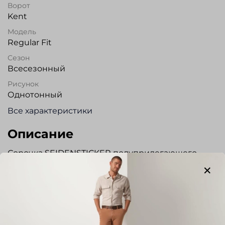
Ворот
Kent
Модель
Regular Fit
Сезон
Всесезонный
Рисунок
Однотонный
Все характеристики
Описание
Сорочка SEIDENSTICKER полуприлегающего
силуэта станет отличным дополнением к вашему
гардеробу. Выполнена из высококачественного
хлопка. Благодаря технологии NON-IRON ткань
быстро сохнет и практически не требует глажки.
Нагрудный карман. Регулируемый манжет. На