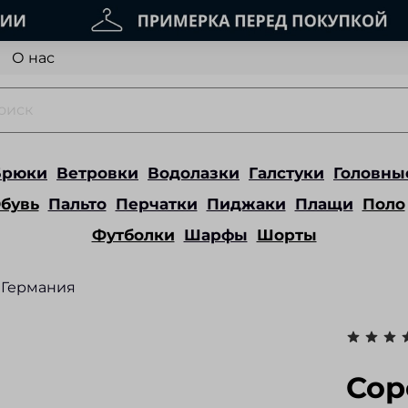
О нас
Брюки
Ветровки
Водолазки
Галстуки
Головны
бувь
Пальто
Перчатки
Пиджаки
Плащи
Поло
Футболки
Шарфы
Шорты
Германия
Сор