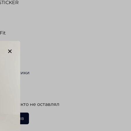
STICKER
Fit
онный
нный
актеристики
ывы
 еще никто не оставлял
ать отзыв