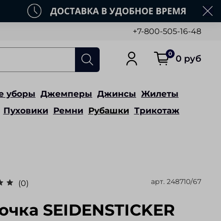
+7-800-505-16-48
0
0 руб
е уборы
Джемперы
Джинсы
Жилеты
Пуховики
Ремни
Рубашки
Трикотаж
арт.
248710/67
(0)
очка SEIDENSTICKER