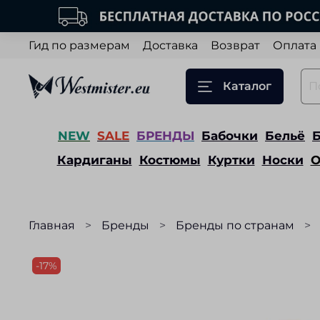
Гид по размерам
Доставка
Возврат
Оплата
Каталог
NEW
SALE
БРЕНДЫ
Бабочки
Бельё
Кардиганы
Костюмы
Куртки
Носки
О
Главная
Бренды
Бренды по странам
-17%