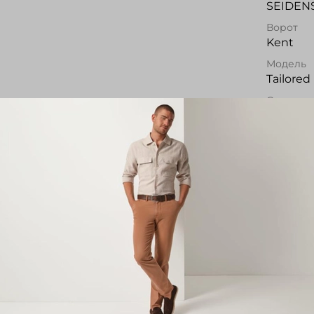
SEIDEN
Ворот
Kent
Модель
Tailored 
Сезон
Всесез
Рисунок
Одното
Все хар
Отз
Отзывов
Напис