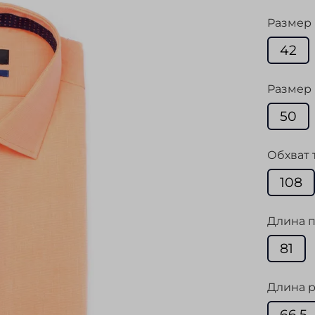
Размер
42
Размер 
50
Обхват 
108
Длина п
81
Длина р
66,5