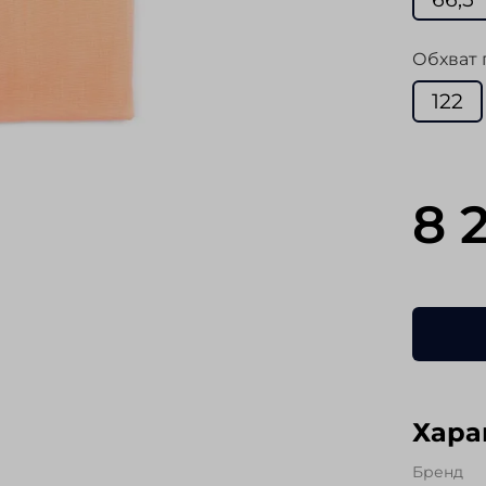
Обхват 
122
8 
Хара
Бренд