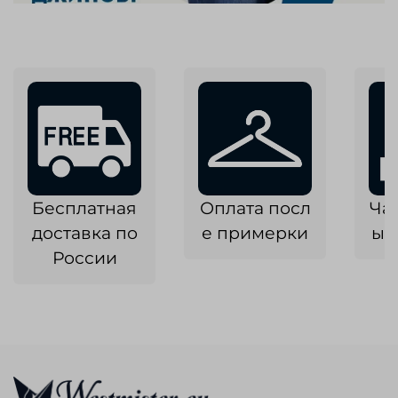
Бесплатная
Оплата посл
Ча
доставка по
е примерки
ык
России