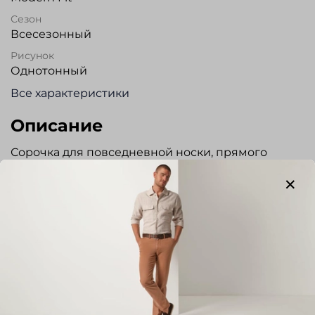
Сезон
Всесезонный
Рисунок
Однотонный
Все характеристики
Описание
Сорочка для повседневной носки, прямого
силуэта из высококачественного хлопка с
обработкой NON-IRON (ткань не требует
глажения). На спинке два защипа. Есть
нагрудный карман. На рукаве вышит
фирменный логотип «черная роза».
Регулируемый манжет. Прекрасно сочетается с
классическим костюмом.
Отзывы