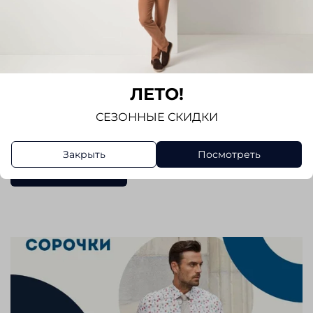
помогая сохранять прохладу
-быстрое высыхание ткань не впитывает влагу, а
испаряет ее, сокращая время высыхания.
Показать полностью
- влагоотведение материал отводит пот от тела,
ЛЕТО!
позволяя ему быстро испаряться, чтобы
Отзывы
СЕЗОННЫЕ СКИДКИ
оставаться сухим
Отзывов еще никто не оставлял
-защитой от УФ излучения
Закрыть
Посмотреть
Написать отзыв
- ткань практически не мнется
Рубашка без кармана. Регулируемый манжет.
Прекрасно сочетается с классическим
костюмом, джинсами и трикотажем. Отличный
вариант для повседневной носки.
Выбирая рубашку Seidensticker , вы получаете
стильный и качественный элемент гардероба,