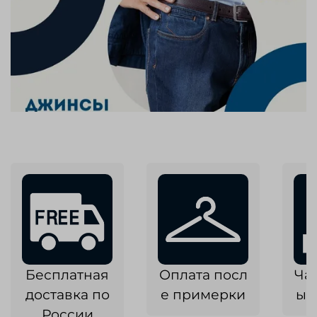
Бесплатная
Оплата посл
Ча
доставка по
е примерки
ык
России