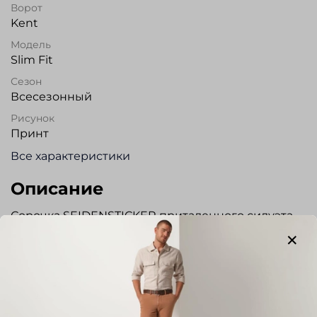
Ворот
Kent
Модель
Slim Fit
Сезон
Всесезонный
Рисунок
Принт
Все характеристики
Описание
Сорочка SEIDENSTICKER приталенного силуэта
из высокотехнологичной ткани " Performance
shirts". Изделия из такой ткани обладают :
- высокой степенью растяжимости,
обеспечивают комфорт и не стесняют движения
- терморегуляцией, поддерживают вентиляцию,