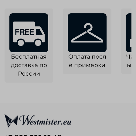
Бесплатная
Оплата посл
Ча
доставка по
е примерки
ык
России