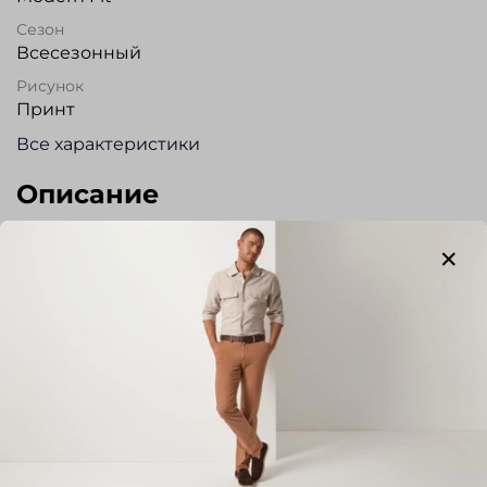
Сезон
Всесезонный
Рисунок
Принт
Все характеристики
Описание
Сорочка для повседневной носки, прямого
силуэта из высококачественного хлопка. На
спинке два защипа. Без кармана. На рукаве
вышит фирменный логотип «черная роза».
Регулируемый манжет. Прекрасно сочетается с
джинсами и пиджаками свободного стиля.
Отзывы
Отзывов еще никто не оставлял