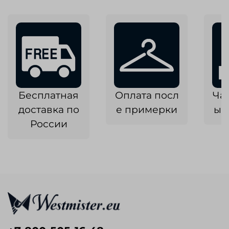
Бесплатная
Оплата посл
Ча
доставка по
е примерки
ык
России