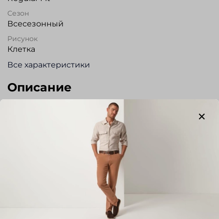
Сезон
Всесезонный
Рисунок
Клетка
Все характеристики
Описание
Сорочка для повседневной носки, прямого
силуэта из высококачественного хлопка.
Воротник на пуговицах. Застежка на планке. На
спинке два защипа. Без кармана. Регулируемый
манжет. Прекрасно сочетается с джинсами и
брюками.
Отзывы
Отзывов еще никто не оставлял