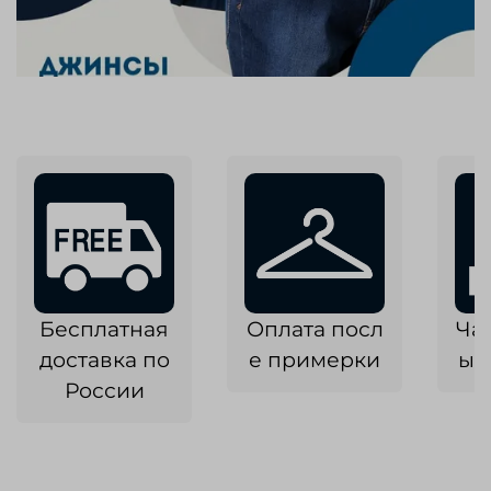
Бесплатная
Оплата посл
Ча
доставка по
е примерки
ык
России