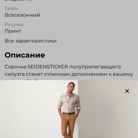
Сезон
Всесезонный
Рисунок
Принт
Все характеристики
Описание
Сорочка SEIDENSTICKER полуприлегающего
силуэта станет отличным дополнением к вашему
гардеробу. Выполнена из высококачественного
хлопка. Благодаря технологии NON-IRON ткань
быстро сохнет и практически не требует глажки.
Сорочка без кармана. Регулируемый манжет.
Прекрасно сочетается с классическим
костюмом, джинсами и трикотажем. Отличный
вариант для повседневной носки и
торжественных мероприятий. Выбирая рубашку