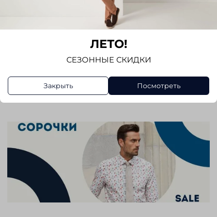
Seidensticker , вы получаете стильный и
Показать полностью
качественный элемент гардероба, который
будет радовать вас своим внешним видом и
Отзывы
комфортом на протяжении долгого времени.
ЛЕТО!
Отзывов еще никто не оставлял
СЕЗОННЫЕ СКИДКИ
Написать отзыв
Закрыть
Посмотреть