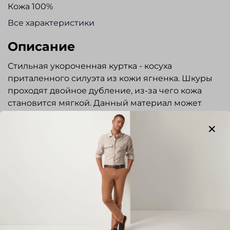
Кожа 100%
Все характеристики
Описание
Стильная укороченная куртка - косуха
приталенного силуэта из кожи ягненка. Шкуры
проходят двойное дубление, из-за чего кожа
становится мягкой. Данный материал может
похвастаться долговечностью и отличным
качеством. Отложной воротник с
отстегивающимся натуральным мехом . Застежка
на молнии. Два наружных кармана с застежкой
на молнии. Один внутренний карман. Низ рукава
с растегивающейся молнией. Множество
декоративных элементов. Прекрасно сочетается
Показать полностью
с джинсами и повседневными брюками.
Отлично подходит для повседневной носки.
Отзывы