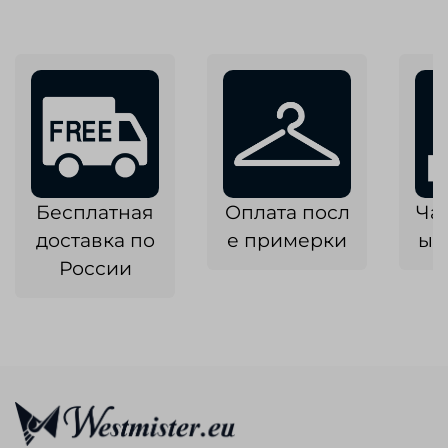
Бесплатная
Оплата посл
Ча
доставка по
е примерки
ык
России