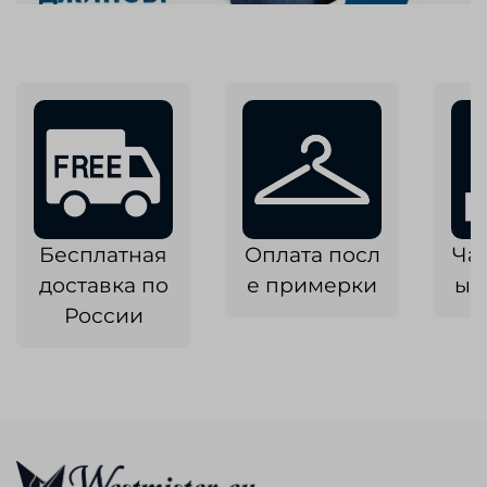
Бесплатная
Оплата посл
Ча
доставка по
е примерки
ык
России