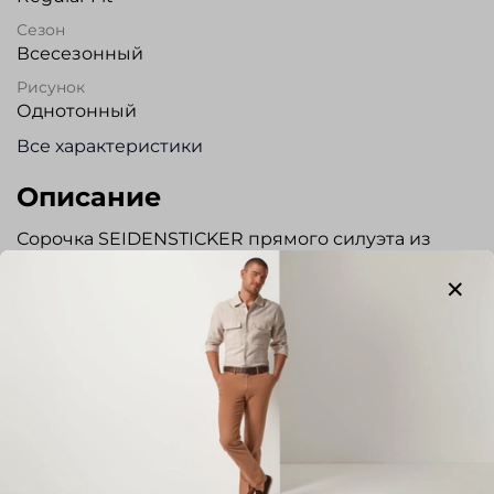
Сезон
Всесезонный
Рисунок
Однотонный
Все характеристики
Описание
Сорочка SEIDENSTICKER прямого силуэта из
высококачественного хлопка с обработкой EASY
CARE (ткань практически не требует глажения).
Без кармана. Регулируемый манжет. На спинке
два защипа. Прекрасно сочетается с
классическими костюмами, пиджаками,
джинсами и брюками. Отличный вариант для
повседневной носки.
Отзывы