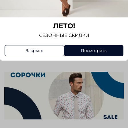
Показать полностью
- влагоотведение материал отводит пот от тела,
позволяя ему быстро испаряться, чтобы
Отзывы
оставаться сухим
ЛЕТО!
Отзывов еще никто не оставлял
-защитой от УФ излучения
СЕЗОННЫЕ СКИДКИ
Написать отзыв
- ткань практически не мнется и устойчива к
Закрыть
Посмотреть
пиллингу
Рубашка без кармана. Регулируемый манжет.
Прекрасно сочетается с классическим
костюмом, джинсами и трикотажем. Отличный
вариант для повседневной носки.
Выбирая рубашку Seidensticker , вы получаете
стильный и качественный элемент гардероба,
который будет радовать вас своим внешним
видом и комфортом на протяжении долгого
времени.