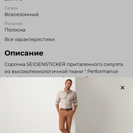
Сезон
Всесезонный
Рисунок
Полоска
Все характеристики
Описание
Сорочка SEIDENSTICKER приталенного силуэта
из высокотехнологичной ткани " Performance
shirts". Изделия из такой ткани обладают :
- высокой степенью растяжимости,
обеспечивают комфорт и не стесняют движения
- терморегуляцией, поддерживают вентиляцию,
помогая сохранять прохладу
-быстрое высыхание ткань не впитывает влагу, а
испаряет ее, сокращая время высыхания.