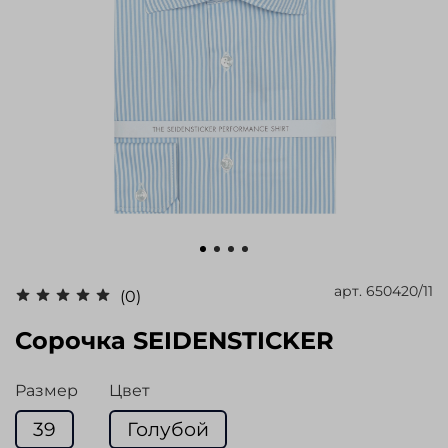
арт.
650420/11
(0)
Сорочка SEIDENSTICKER
Размер
Цвет
39
Голубой