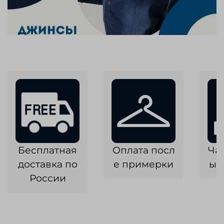
Бесплатная
Оплата посл
Ча
доставка по
е примерки
ык
России