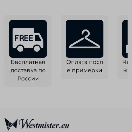
Бесплатная
Оплата посл
Ча
доставка по
е примерки
ык
России