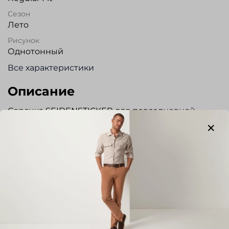
Сезон
Лето
Рисунок
Однотонный
Все характеристики
Описание
Сорочка SEIDENSTICKER для повседневной
носки, полуприлегающего силуэта из
высококачественного льна. Сорочки из льна не
нарушают теплоотдачи, способствуют
свободному «дыханию» кожи. Без кармана.
Регулируемый по ширине манжет. Прекрасно
сочетается с джинсами и брюками.
Отзывы