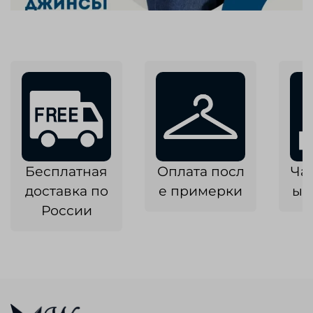
Бесплатная
Оплата посл
Ча
доставка по
е примерки
ык
России