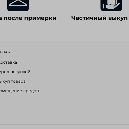
а после примерки
Частичный выкуп
плата
доставка
еред покупкой
ыкуп товара
озмещение средств