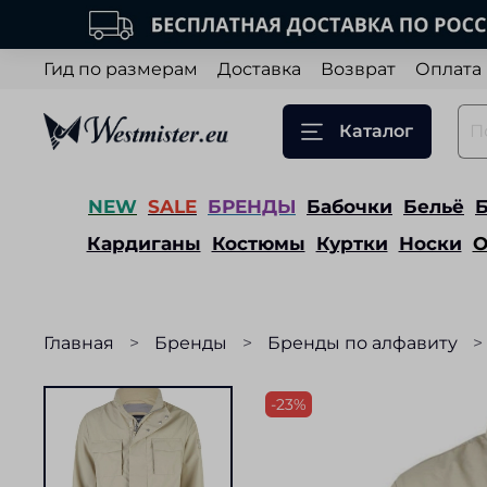
Гид по размерам
Доставка
Возврат
Оплата
Каталог
NEW
SALE
БРЕНДЫ
Бабочки
Бельё
Кардиганы
Костюмы
Куртки
Носки
О
Главная
Бренды
Бренды по алфавиту
-23%