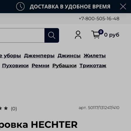
+7-800-505-16-48
0
0 руб
е уборы
Джемперы
Джинсы
Жилеты
Пуховики
Ремни
Рубашки
Трикотаж
арт.
50117/131247/410
(0)
ровка HECHTER