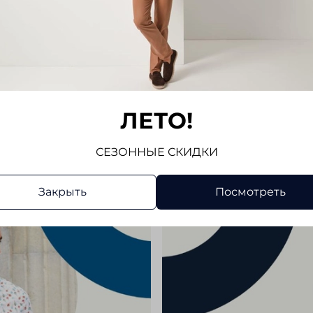
фирменн
джинсам
Показат
Отлично
Отз
Отзывов
ЛЕТО!
Напис
СЕЗОННЫЕ СКИДКИ
Закрыть
Посмотреть