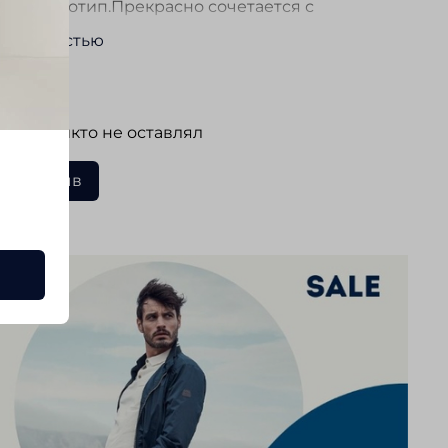
ый логотип.Прекрасно сочетается с
и, брюками. Очень легкая и компактная.
ь полностью
 подходит для повседневной носки.
ывы
 еще никто не оставлял
ать отзыв