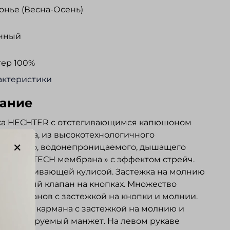
нье (Весна-Осень)
нный
тер 100%
актеристики
ание
ка HECHTER с отстегивающимся капюшоном
 силуэта, из высокотехнологичного
ащитного, водонепроницаемого, дышащего
ла «H-XTECH мембрана » с эффектом стрейч.
 с утягивающей кулисой. Застежка на молнию
защитный клапан на кнопках. Множество
х карманов с застежкой на кнопки и молнии.
тренних кармана с застежкой на молнию и
. Регулируемый манжет. На левом рукаве