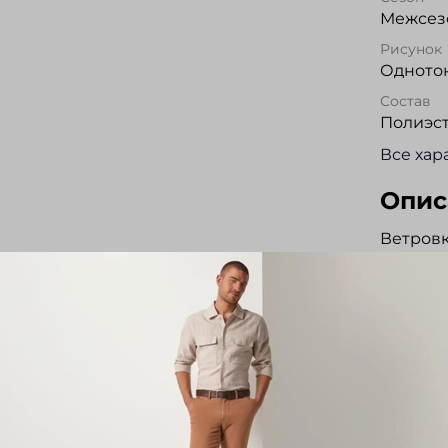
Межсезо
Рисунок
Одното
Состав
Полиэс
Все хар
Опис
Ветров
прямого
ветроз
материа
Капюшон
и ветро
наружны
Три вну
липучку