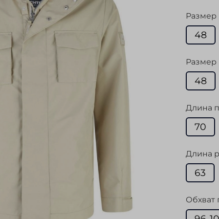
Размер
48
Размер 
48
Длина п
70
Длина р
63
Обхват 
96-1