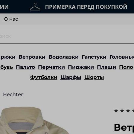
О нас
Брюки
Ветровки
Водолазки
Галстуки
Головны
бувь
Пальто
Перчатки
Пиджаки
Плащи
Поло
Футболки
Шарфы
Шорты
Hechter
Вет