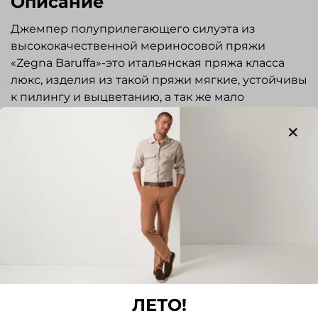
Описание
Джемпер полуприлегающего силуэта из
высококачественной мериносовой пряжи
«Zegna Baruffa»-это итальянская пряжа класса
люкс, изделия из такой пряжи мягкие, устойчивы
к пилингу и выцветанию, а так же мало
подвержены усадке. Округлый вырез горловины
обработан двойной резинкой. Низ изделия и
рукавов на резинке. Стильная и элегантная вещь
отлично подойдет для повседневной носки.
Отзывы
Отзывов еще никто не оставлял
Написать отзыв
ЛЕТО!