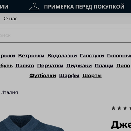
О нас
Брюки
Ветровки
Водолазки
Галстуки
Головны
бувь
Пальто
Перчатки
Пиджаки
Плащи
Поло
Футболки
Шарфы
Шорты
Италия
Дже