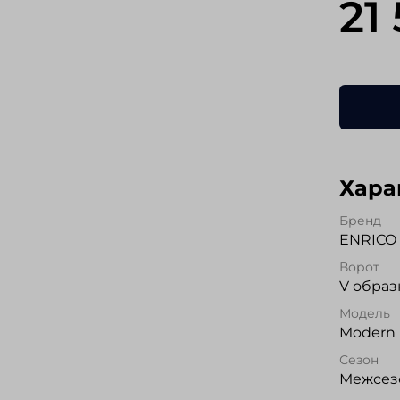
21
Хара
Бренд
ENRICO 
Ворот
V обра
Модель
Modern 
Сезон
Межсезо