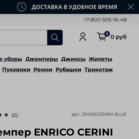
+7-800-505-16-48
0
0 руб
е уборы
Джемперы
Джинсы
Жилеты
Пуховики
Ремни
Рубашки
Трикотаж
арт.
234106/DENIM BLUE
(0)
мпер ENRICO CERINI