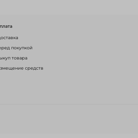
плата
доставка
еред покупкой
ыкуп товара
озмещение средств