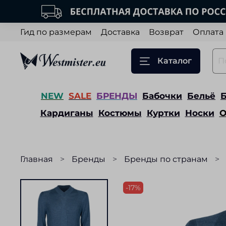
Гид по размерам
Доставка
Возврат
Оплата
Каталог
NEW
SALE
БРЕНДЫ
Бабочки
Бельё
Кардиганы
Костюмы
Куртки
Носки
О
Главная
Бренды
Бренды по странам
-17%