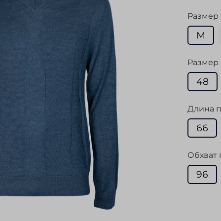
Размер
M
Размер 
48
Длина п
66
Обхват 
96