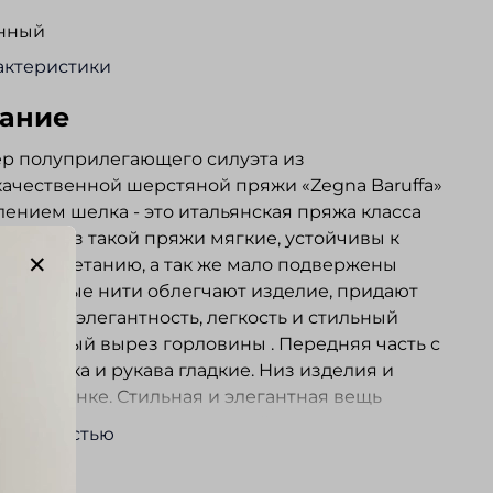
нный
актеристики
ание
р полуприлегающего силуэта из
ачественной шерстяной пряжи «Zegna Baruffa»
лением шелка - это итальянская пряжа класса
зделия из такой пряжи мягкие, устойчивы к
 и выцветанию, а так же мало подвержены
 Шелковые нити облегчают изделие, придают
канную элегантность, легкость и стильный
 образный вырез горловины . Передняя часть с
м, спинка и рукава гладкие. Низ изделия и
 на резинке. Стильная и элегантная вещь
 подойдет для повседневной носки.
ь полностью
ывы