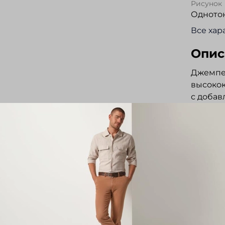
Рисунок
Одното
Все хар
Опис
Джемпе
высокок
с добав
люкс, и
пилингу
усадке.
им изыс
шарм. V
рисунко
рукавов
отлично
Показат
Отз