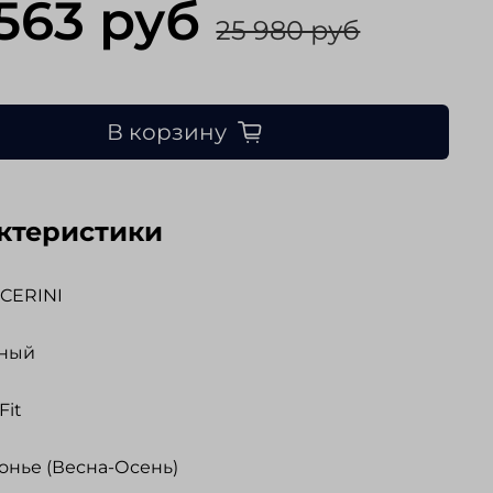
 563 руб
25 980 руб
В корзину
ктеристики
CERINI
зный
Fit
нье (Весна-Осень)