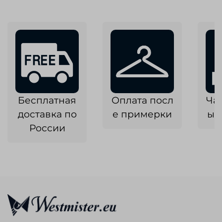
Бесплатная
Оплата посл
Ча
доставка по
е примерки
ык
России