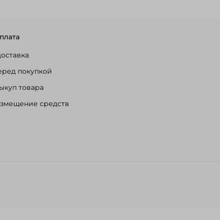
плата
доставка
еред покупкой
ыкуп товара
озмещение средств