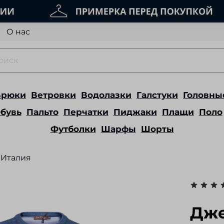
О нас
Брюки
Ветровки
Водолазки
Галстуки
Головны
бувь
Пальто
Перчатки
Пиджаки
Плащи
Поло
Футболки
Шарфы
Шорты
Италия
Дже