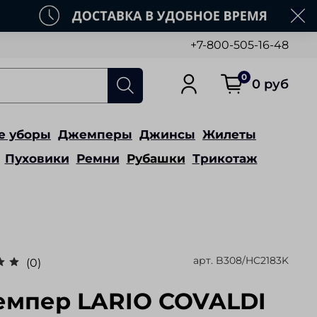
+7-800-505-16-48
0
0 руб
е уборы
Джемперы
Джинсы
Жилеты
Пуховики
Ремни
Рубашки
Трикотаж
арт.
B308/HC2183K
(0)
мпер LARIO COVALDI