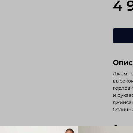
4 
Опис
Джемпер
высокок
горлови
и рукав
джинса
Отлично
Отз