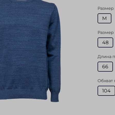
Размер
M
Размер 
48
Длина п
66
Обхват 
104