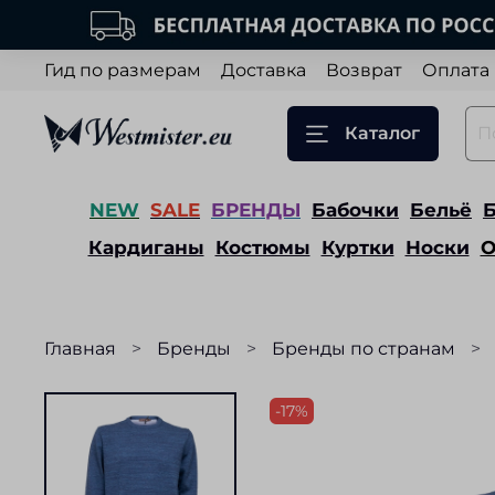
Гид по размерам
Доставка
Возврат
Оплата
Каталог
NEW
SALE
БРЕНДЫ
Бабочки
Бельё
Кардиганы
Костюмы
Куртки
Носки
О
Главная
Бренды
Бренды по странам
-17%