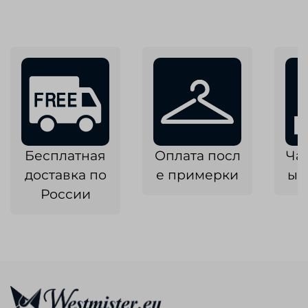
Бесплатная
Оплата посл
Ча
доставка по
е примерки
ык
России