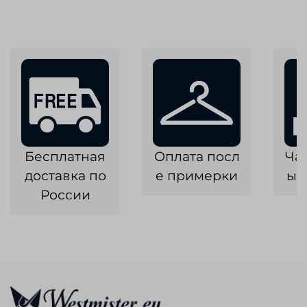
Бесплатная
Оплата посл
Ча
доставка по
е примерки
ык
России