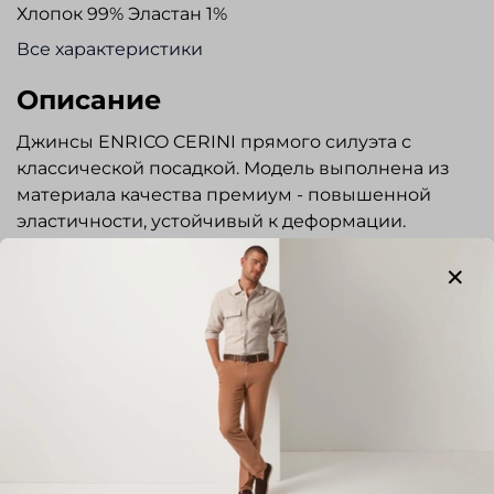
Хлопок 99% Эластан 1%
Все характеристики
Описание
Джинсы ENRICO CERINI прямого силуэта с
классической посадкой. Модель выполнена из
материала качества премиум - повышенной
эластичности, устойчивый к деформации.
Гульфик на молнии, пояс застегивается на
пуговицу. Три кармана спереди и два накладных
сзади. Карманы и пояс обработаны контрастной
строчкой. Эксклюзивная фурнитура. Джинсы
прекрасно сочетаются с сорочками и
трикотажем. Отличный вариант для
повседневной носки, прогулок и путешествий.
Показать полностью
Отзывы