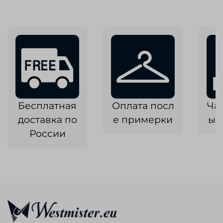
Бесплатная
Оплата посл
Ча
доставка по
е примерки
ык
России