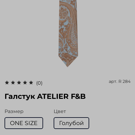
арт.
R 284
(0)
Галстук ATELIER F&B
Размер
Цвет
ONE SIZE
Голубой