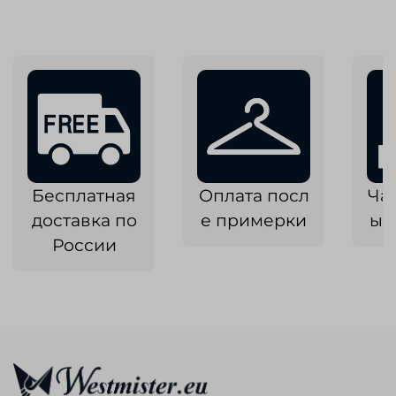
Бесплатная
Оплата посл
Ча
доставка по
е примерки
ык
России