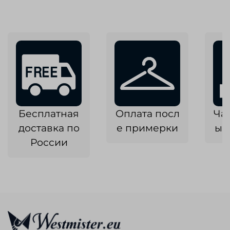
Бесплатная
Оплата посл
Ча
доставка по
е примерки
ык
России